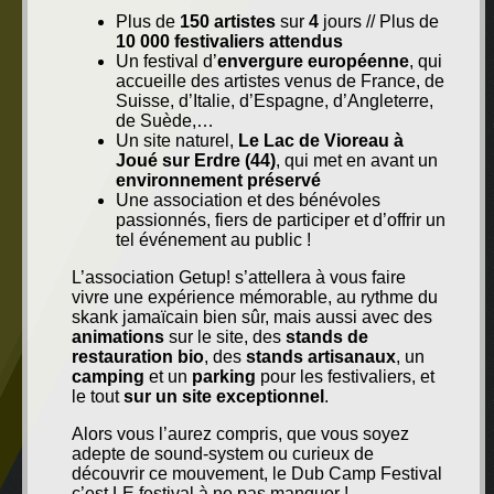
Plus de
150 artistes
sur
4
jours // Plus de
10 000 festivaliers attendus
Un festival d’
envergure européenne
, qui
accueille des artistes venus de France, de
Suisse, d’Italie, d’Espagne, d’Angleterre,
de Suède,…
Un site naturel,
Le Lac de Vioreau à
Joué sur Erdre (44)
, qui met en avant un
environnement préservé
Une association et des bénévoles
passionnés, fiers de participer et d’offrir un
tel événement au public !
L’association Getup! s’attellera à vous faire
vivre une expérience mémorable, au rythme du
skank jamaïcain bien sûr, mais aussi avec des
animations
sur le site, des
stands de
restauration bio
, des
stands artisanaux
, un
camping
et un
parking
pour les festivaliers, et
le tout
sur un site exceptionnel
.
Alors vous l’aurez compris, que vous soyez
adepte de sound-system ou curieux de
découvrir ce mouvement, le Dub Camp Festival
c’est LE festival à ne pas manquer !